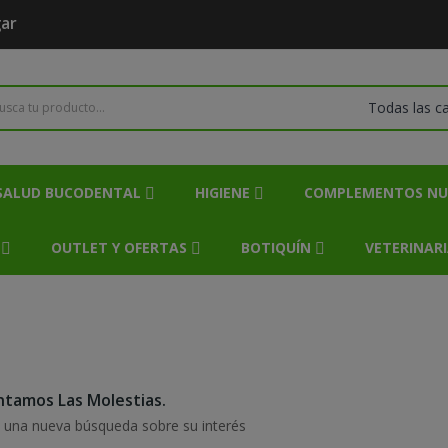
gar
SALUD BUCODENTAL
HIGIENE
COMPLEMENTOS NU
OUTLET Y OFERTAS
BOTIQUÍN
VETERINAR
tamos Las Molestias.
e una nueva búsqueda sobre su interés