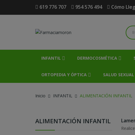
619 776 707
954 576 494
Cómo Lle
INFANTIL
DERMOCOSMÉTICA
ORTOPEDIA Y ÓPTICA
SALUD SEXUAL
Inicio
INFANTIL
ALIMENTACIÓN INFANTIL
ALIMENTACIÓN INFANTIL
Lamen
Realic