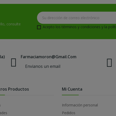
lo, consulte
Acepto
los términos y condiciones
y la
polí
la)
Farmaciamoron@gmail.com
Envianos un email
ros Productos
Mi Cuenta
s
Información personal
ades
Pedidos