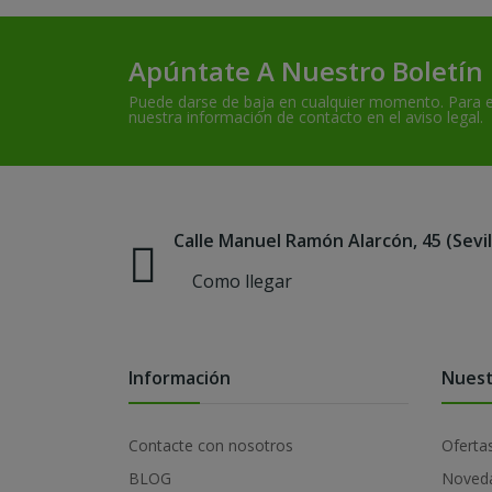
Apúntate A Nuestro Boletín
Puede darse de baja en cualquier momento. Para el
nuestra información de contacto en el aviso legal.
Calle Manuel Ramón Alarcón, 45 (Sevil
Como llegar
Información
Nuest
Contacte con nosotros
Oferta
BLOG
Noved