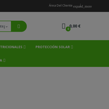
Área Del Cliente
expand_more
0,00 €
0
TRICIONALES
PROTECCIÓN SOLAR
IA