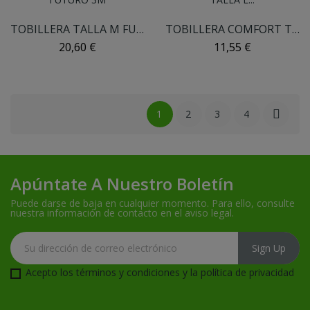
TOBILLERA TALLA M FUTURO 3M
TOBILLERA COMFORT TALLA L FUTURO 3M
20,60 €
11,55 €
1
2
3
4

Apúntate A Nuestro Boletín
Puede darse de baja en cualquier momento. Para ello, consulte
nuestra información de contacto en el aviso legal.
Acepto
los términos y condiciones
y la
política de privacidad