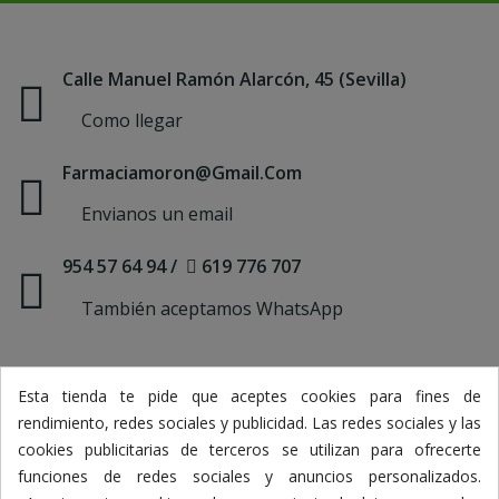
Calle Manuel Ramón Alarcón, 45 (Sevilla)
Como llegar
Farmaciamoron@gmail.com
Envianos un email
954 57 64 94
/
619 776 707
También aceptamos WhatsApp
Esta tienda te pide que aceptes cookies para fines de
Información
key
rendimiento, redes sociales y publicidad. Las redes sociales y las
cookies publicitarias de terceros se utilizan para ofrecerte
Nuestros Productos
key
funciones de redes sociales y anuncios personalizados.
Mi Cuenta