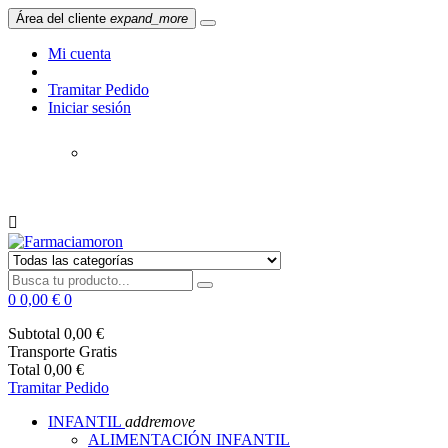
Área del cliente
expand_more
Mi cuenta
Tramitar Pedido
Iniciar sesión
619 776 707
954 576 494
Cómo
llegar

0
0,00 €
0
Subtotal
0,00 €
Transporte
Gratis
Total
0,00 €
Tramitar Pedido
INFANTIL
add
remove
ALIMENTACIÓN INFANTIL