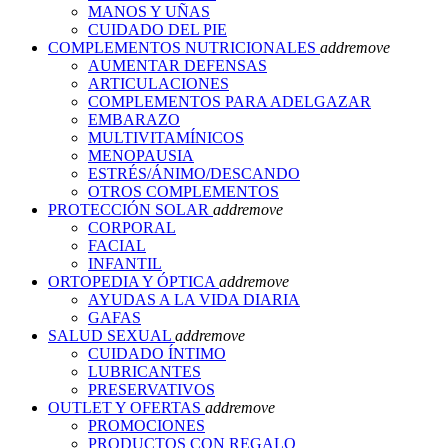
MANOS Y UÑAS
CUIDADO DEL PIE
COMPLEMENTOS NUTRICIONALES
add
remove
AUMENTAR DEFENSAS
ARTICULACIONES
COMPLEMENTOS PARA ADELGAZAR
EMBARAZO
MULTIVITAMÍNICOS
MENOPAUSIA
ESTRÉS/ÁNIMO/DESCANDO
OTROS COMPLEMENTOS
PROTECCIÓN SOLAR
add
remove
CORPORAL
FACIAL
INFANTIL
ORTOPEDIA Y ÓPTICA
add
remove
AYUDAS A LA VIDA DIARIA
GAFAS
SALUD SEXUAL
add
remove
CUIDADO ÍNTIMO
LUBRICANTES
PRESERVATIVOS
OUTLET Y OFERTAS
add
remove
PROMOCIONES
PRODUCTOS CON REGALO