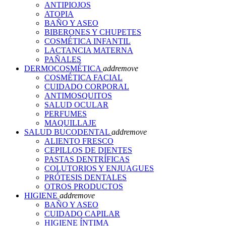
ANTIPIOJOS
ATOPIA
BAÑO Y ASEO
BIBERONES Y CHUPETES
COSMÉTICA INFANTIL
LACTANCIA MATERNA
PAÑALES
DERMOCOSMÉTICA
add
remove
COSMÉTICA FACIAL
CUIDADO CORPORAL
ANTIMOSQUITOS
SALUD OCULAR
PERFUMES
MAQUILLAJE
SALUD BUCODENTAL
add
remove
ALIENTO FRESCO
CEPILLOS DE DIENTES
PASTAS DENTRÍFICAS
COLUTORIOS Y ENJUAGUES
PRÓTESIS DENTALES
OTROS PRODUCTOS
HIGIENE
add
remove
BAÑO Y ASEO
CUIDADO CAPILAR
HIGIENE ÍNTIMA