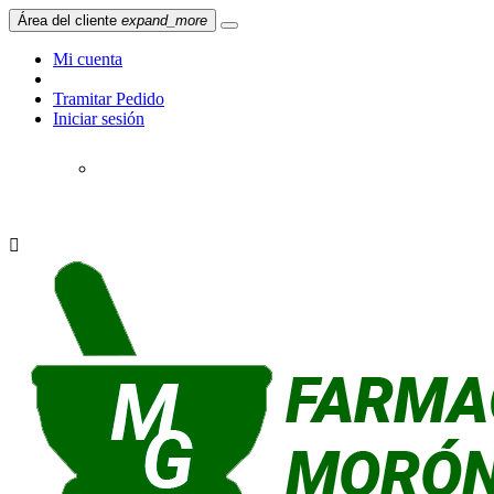
Área del cliente
expand_more
Mi cuenta
Tramitar Pedido
Iniciar sesión
619 776 707
954 576 494
Cómo
llegar
