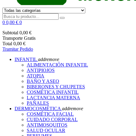
0
0,00 €
0
Subtotal
0,00 €
Transporte
Gratis
Total
0,00 €
Tramitar Pedido
INFANTIL
add
remove
ALIMENTACIÓN INFANTIL
ANTIPIOJOS
ATOPIA
BAÑO Y ASEO
BIBERONES Y CHUPETES
COSMÉTICA INFANTIL
LACTANCIA MATERNA
PAÑALES
DERMOCOSMÉTICA
add
remove
COSMÉTICA FACIAL
CUIDADO CORPORAL
ANTIMOSQUITOS
SALUD OCULAR
PERFUMES