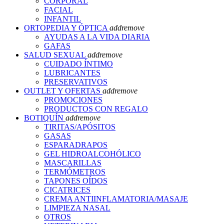
CORPORAL
FACIAL
INFANTIL
ORTOPEDIA Y ÓPTICA
add
remove
AYUDAS A LA VIDA DIARIA
GAFAS
SALUD SEXUAL
add
remove
CUIDADO ÍNTIMO
LUBRICANTES
PRESERVATIVOS
OUTLET Y OFERTAS
add
remove
PROMOCIONES
PRODUCTOS CON REGALO
BOTIQUÍN
add
remove
TIRITAS/APÓSITOS
GASAS
ESPARADRAPOS
GEL HIDROALCOHÓLICO
MASCARILLAS
TERMÓMETROS
TAPONES OÍDOS
CICATRICES
CREMA ANTIINFLAMATORIA/MASAJE
LIMPIEZA NASAL
OTROS